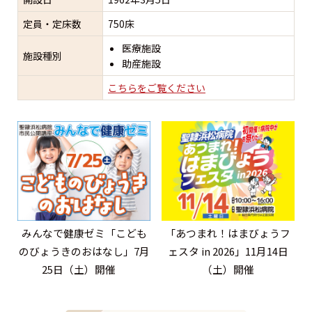
定員・定床数
750床
医療施設
施設種別
助産施設
こちらをご覧ください
みんなで健康ゼミ「こども
「あつまれ！はまびょうフ
のびょうきのおはなし」7月
ェスタ in 2026」11月14日
25日（土）開催
（土）開催