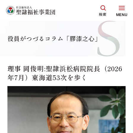
グ
本
ロ
フ
ロ
文
ー
ッ
検索
MENU
ー
へ
カ
タ
バ
ル
ー
ル
ナ
へ
役員がつづるコラム「膠漆之心」
ナ
ビ
ビ
ゲ
ゲ
ー
理事 岡俊明:聖隷浜松病院院長（2026
ー
シ
年7月）東海道53次を歩く
シ
ョ
ョ
ン
ン
へ
へ