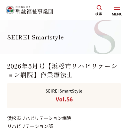
グ
本
ロ
フ
ロ
文
ー
ッ
検索
MENU
ー
へ
カ
タ
バ
ル
ー
ル
ナ
へ
SEIREI Smartstyle
ナ
ビ
ビ
ゲ
ゲ
ー
2026年5月号【浜松市リハビリテーシ
ー
シ
ョン病院】作業療法士
シ
ョ
ョ
ン
SEIREI SmartStyle
ン
へ
Vol.56
へ
浜松市リハビリテーション病院
リハビリテーション部