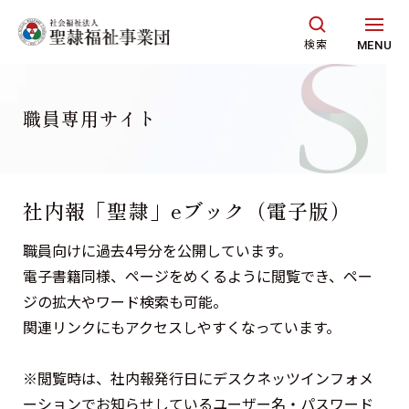
グ
本
ロ
フ
ロ
文
ー
ッ
検索
MENU
ー
へ
カ
タ
バ
ル
ー
ル
ナ
へ
職員専用サイト
ナ
ビ
ビ
ゲ
ゲ
ー
社内報「聖隷」eブック（電子版）
ー
シ
シ
ョ
職員向けに過去4号分を公開しています。
ョ
ン
電子書籍同様、ページをめくるように閲覧でき、ペー
ン
へ
ジの拡大やワード検索も可能。
へ
関連リンクにもアクセスしやすくなっています。
※閲覧時は、社内報発行日にデスクネッツインフォメ
ーションでお知らせしているユーザー名・パスワード