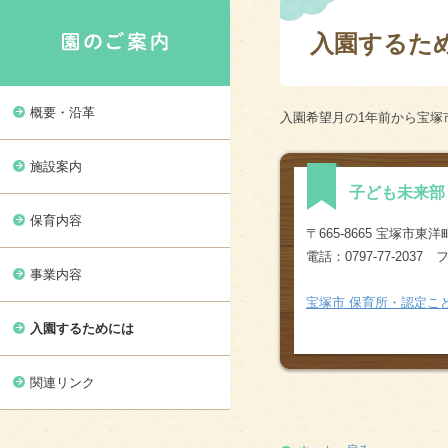
入園するた
概要・沿革
入園希望月の1年前から宝塚
施設案内
子ども未来部
保育内容
〒665-8665 宝塚市
電話：0797-77-2037 フ
事業内容
宝塚市 保育所・認定こ
入園するためには
関連リンク