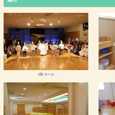
園内
1階 ホール