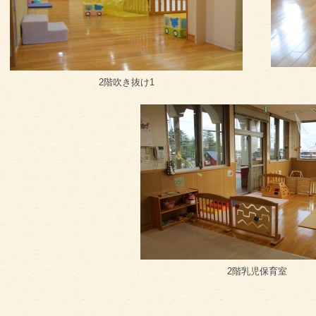
2階吹き抜け1
2階乳児保育室