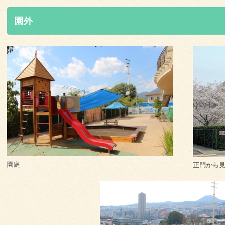
園外
園庭
正門から