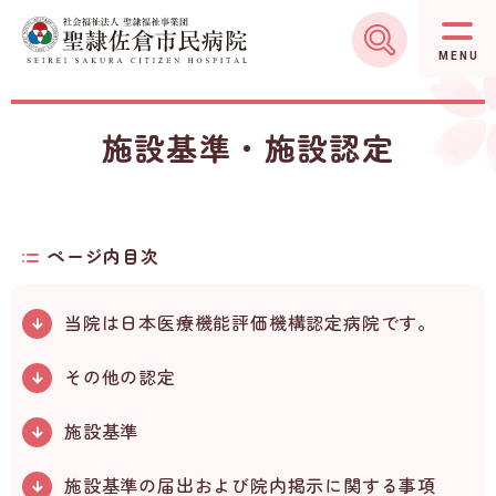
グ
本
ロ
フ
ロ
文
ー
ッ
MENU
ー
へ
カ
タ
バ
ル
ー
施設基準・施設認定
ル
ナ
へ
ナ
ビ
ビ
ゲ
ゲ
ー
ページ内目次
ー
シ
シ
ョ
当院は日本医療機能評価機構認定病院です。
ョ
ン
ン
へ
その他の認定
へ
施設基準
施設基準の届出および院内掲示に関する事項