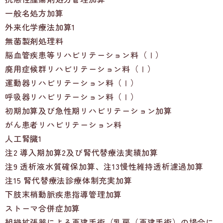
一般名処方加算
外来化学療法加算1
無菌製剤処理料
脳血管疾患等リハビリテーション料（Ⅰ）
廃用症候群リハビリテーション料（Ⅰ）
運動器リハビリテーション料（Ⅰ）
呼吸器リハビリテーション料（Ⅰ）
初期加算及び急性期リハビリテーション加算
がん患者リハビリテーション料
人工腎臓1
注2 導入期加算2及び腎代替療法実績加算
注9 透析液水質確保加算、注13慢性維持透析濾過加算
注15 腎代替療法診療体制充実加算
下肢末梢動脈疾患指導管理加算
ストーマ合併症加算
組織拡張器による再建手術（乳房（再建手術）の場合に