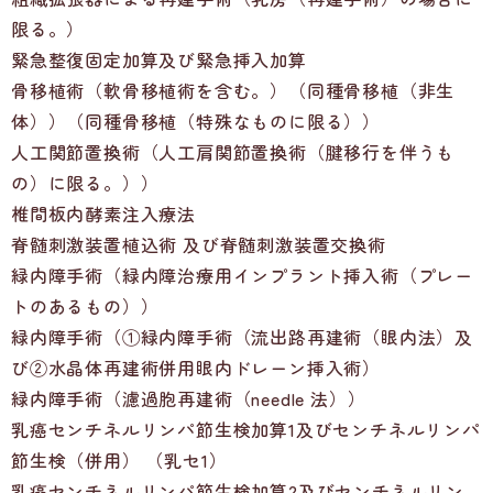
限る。）
緊急整復固定加算及び緊急挿入加算
骨移植術（軟骨移植術を含む。）（同種骨移植（非生
体））（同種骨移植（特殊なものに限る））
人工関節置換術（人工肩関節置換術（腱移行を伴うも
の）に限る。））
椎間板内酵素注入療法
脊髄刺激装置植込術 及び脊髄刺激装置交換術
緑内障手術（緑内障治療用インプラント挿入術（プレー
トのあるもの））
緑内障手術（①緑内障手術（流出路再建術（眼内法）及
び②水晶体再建術併用眼内ドレーン挿入術）
緑内障手術（濾過胞再建術（needle 法））
乳癌センチネルリンパ節生検加算1及びセンチネルリンパ
節生検（併用） （乳セ1）
乳癌センチネルリンパ節生検加算2及びセンチネルリン