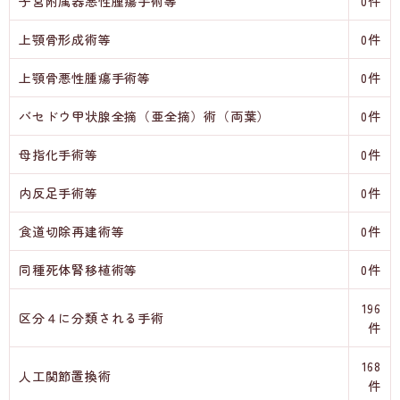
子宮附属器悪性腫瘍手術等
0件
上顎骨形成術等
0件
上顎骨悪性腫瘍手術等
0件
バセドウ甲状腺全摘（亜全摘）術（両葉）
0件
母指化手術等
0件
内反足手術等
0件
食道切除再建術等
0件
同種死体腎移植術等
0件
196
区分４に分類される手術
件
168
人工関節置換術
件