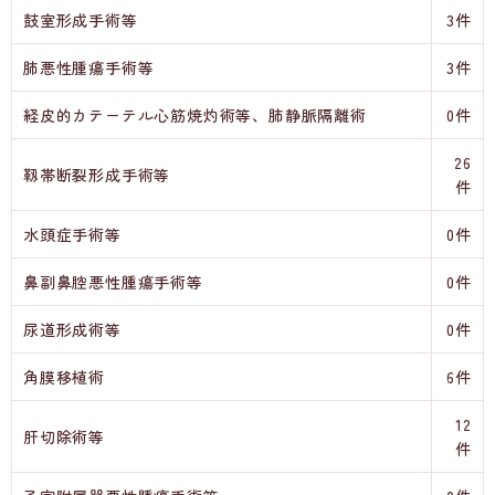
鼓室形成手術等
3件
肺悪性腫瘍手術等
3件
経皮的カテーテル心筋焼灼術等、肺静脈隔離術
0件
26
靱帯断裂形成手術等
件
水頭症手術等
0件
鼻副鼻腔悪性腫瘍手術等
0件
尿道形成術等
0件
角膜移植術
6件
12
肝切除術等
件