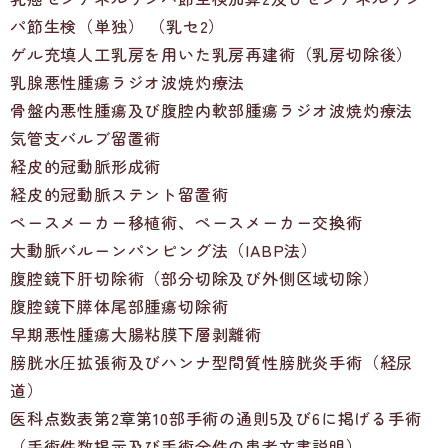
パ節生検（単独） （乳セ2）
ゲル充填人工乳房を用いた乳房再建術（乳房切除後）
乳腺悪性腫瘍ラジオ波焼灼療法
骨盤内悪性腫瘍及び腹腔内軟部腫瘍ラジオ波焼灼療法
気管支バルブ留置術
経皮的冠動脈形成術
経皮的冠動脈ステント留置術
ペースメーカー移植術、ペースメーカー交換術
大動脈バルーンパンピング法（IABP法）
腹腔鏡下肝切除術（部分切除及び外側区域切除）
腹腔鏡下膵体尾部腫瘍切除術
早期悪性腫瘍大腸粘膜下層剥離術
膀胱水圧拡張術及びハンナ型間質性膀胱炎手術（経尿
道）
医科点数表第2章第10部手術の通則5及び6に掲げる手術
（手術件数掲示及び手術全件の患者文書説明）