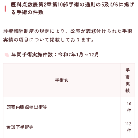
医科点数表第2章第10部手術の通則の5及び6に掲げ
る手術の件数
診療報酬制度の規定により、公表が義務付けられた手術
実績の項目について掲載しております。
年間手術実施件数：令和7年1月～12月
手
術
手術名
実
績
16
頭蓋内腫瘤摘出術等
件
112
黄斑下手術等
件