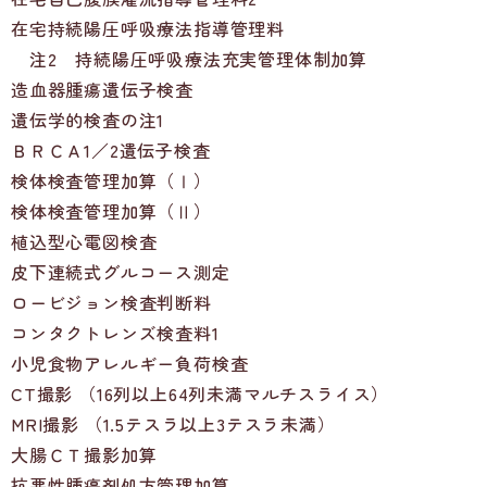
在宅持続陽圧呼吸療法指導管理料
注2 持続陽圧呼吸療法充実管理体制加算
造血器腫瘍遺伝子検査
遺伝学的検査の注1
ＢＲＣＡ1／2遺伝子検査
検体検査管理加算（Ⅰ）
検体検査管理加算（Ⅱ）
植込型心電図検査
皮下連続式グルコース測定
ロービジョン検査判断料
コンタクトレンズ検査料1
小児食物アレルギー負荷検査
CT撮影 （16列以上64列未満マルチスライス）
MRI撮影 （1.5テスラ以上3テスラ未満）
大腸ＣＴ撮影加算
抗悪性腫瘍剤処方管理加算