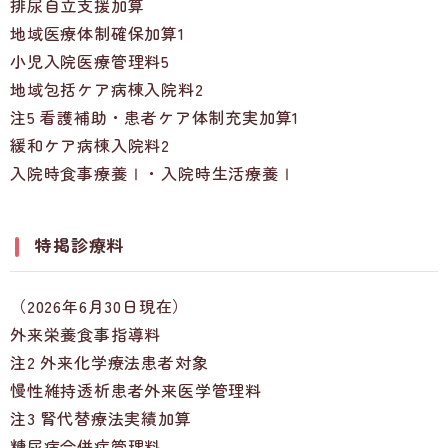
排尿自立支援加算
地域医療体制確保加算1
小児入院医療管理料5
地域包括ケア病棟入院料2
注5 看護補助・患者ケア体制充実加算1
緩和ケア病棟入院料2
入院時食事療養Ⅰ・入院時生活療養Ⅰ
特掲診療料
（2026年6月30日現在）
外来栄養食事指導料
注2 外来化学療法患者対象
慢性維持透析患者外来医学管理料
注3 腎代替療法実績加算
糖尿病合併症管理料