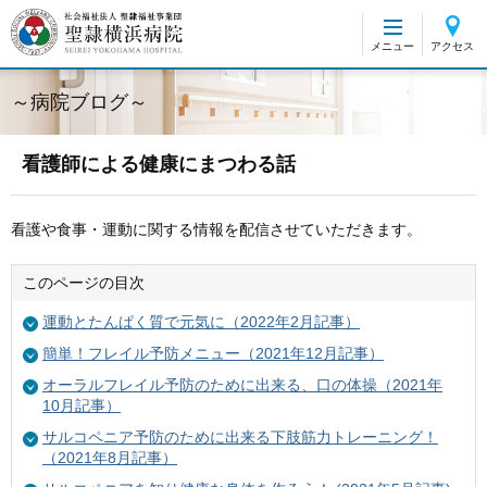
グ
本
ロ
フ
ロ
文
ー
ッ
メニュー
アクセス
ー
へ
カ
タ
バ
ル
ー
～病院ブログ～
ル
ナ
へ
ナ
ビ
ビ
ゲ
看護師による健康にまつわる話
ゲ
ー
ー
シ
看護や食事・運動に関する情報を配信させていただきます。
シ
ョ
ョ
ン
このページの目次
ン
へ
へ
運動とたんぱく質で元気に（2022年2月記事）
簡単！フレイル予防メニュー（2021年12月記事）
オーラルフレイル予防のために出来る、口の体操（2021年
10月記事）
サルコペニア予防のために出来る下肢筋力トレーニング！
（2021年8月記事）