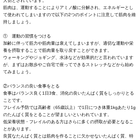
大切とされています。
筋肉は、運動することによりアミノ酸に分解され、エネルギーとし
て使われてしまいますので以下の2つのポイントに注意して筋肉を維
持しましょう。
① 運動の習慣をつける
加齢に伴って筋力や筋肉量は衰えてしまいますが、適切な運動や栄
養を摂取することで筋肉量を取り戻すことができます。
ウォーキングやジョギング、水泳などが効果的だと言われています
が、まずはお散歩やご自宅で座ってできるストレッチなどから始め
てみましょう。
②バランスの良い食事をとる
食事はバランス良く1日3食、消化の良いたんぱく質をしっかりとる
ことです。
フレイル予防では高齢者（65歳以上）で1日につき体重1kgあたり1g
のたんぱく質をとることが望ましいといわれています。
低栄養状態・フレイルのある方はさらに多くの摂取が必要となるこ
とがあります。
良質なたんぱく質とは筋肉を作ることに欠かせないたんぱく質、特