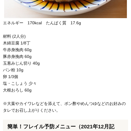
エネルギー 170kcal たんぱく質 17.6g
材料 (2人分)
木綿豆腐 1/8丁
牛赤身挽肉 60g
豚赤身挽肉 60g
玉葱みじん切り 40g
パン粉 10g
卵 1/3個
塩・こしょう 少々
大根おろし 60g
※大葉やカイワレなどを添えて、ポン酢やめんつゆなどのお好みの
タレでお召し上がりください。
簡単！フレイル予防メニュー（2021年12月記