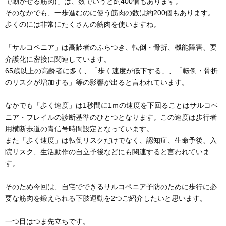
で動かせる筋肉)」は、数でいうと約400個もあります。
そのなかでも、一歩進むのに使う筋肉の数は約200個もあります。
歩くのには非常にたくさんの筋肉を使いますね。
「サルコペニア」は高齢者のふらつき、転倒・骨折、機能障害、要
介護化に密接に関連しています。
65歳以上の高齢者に多く、「歩く速度が低下する」、「転倒・骨折
のリスクが増加する」等の影響が出ると言われています。
なかでも「歩く速度」は1秒間に1ｍの速度を下回ることはサルコペ
ニア・フレイルの診断基準のひとつとなります。この速度は歩行者
用横断歩道の青信号時間設定となっています。
また「歩く速度」は転倒リスクだけでなく、認知症、生命予後、入
院リスク、生活動作の自立予後などにも関連すると言われていま
す。
そのため今回は、自宅でできるサルコペニア予防のために歩行に必
要な筋肉を鍛えられる下肢運動を2つご紹介したいと思います。
一つ目はつま先立ちです。