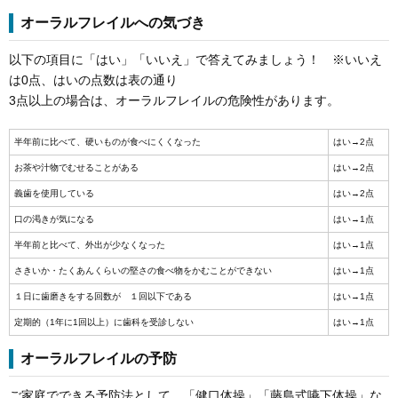
オーラルフレイルへの気づき
以下の項目に「はい」「いいえ」で答えてみましょう！ ※いいえ
は0点、はいの点数は表の通り
3点以上の場合は、オーラルフレイルの危険性があります。
半年前に比べて、硬いものが食べにくくなった
はい→2点
お茶や汁物でむせることがある
はい→2点
義歯を使用している
はい→2点
口の渇きが気になる
はい→1点
半年前と比べて、外出が少なくなった
はい→1点
さきいか・たくあんくらいの堅さの食べ物をかむことができない
はい→1点
１日に歯磨きをする回数が １回以下である
はい→1点
定期的（1年に1回以上）に歯科を受診しない
はい→1点
オーラルフレイルの予防
ご家庭でできる予防法として、「健口体操」「藤島式嚥下体操」な