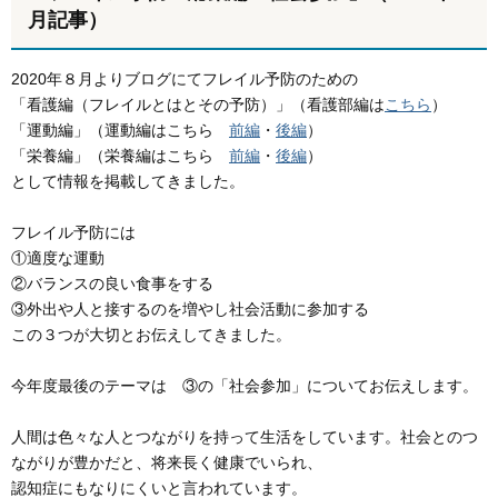
月記事）
2020年８月よりブログにてフレイル予防のための
「看護編（フレイルとはとその予防）」（看護部編は
こちら
）
「運動編」（運動編はこちら
前編
・
後編
）
「栄養編」（栄養編はこちら
前編
・
後編
）
として情報を掲載してきました。
フレイル予防には
①適度な運動
②バランスの良い食事をする
③外出や人と接するのを増やし社会活動に参加する
この３つが大切とお伝えしてきました。
今年度最後のテーマは ③の「社会参加」についてお伝えします。
人間は色々な人とつながりを持って生活をしています。社会とのつ
ながりが豊かだと、将来長く健康でいられ、
認知症にもなりにくいと言われています。