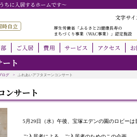
うちに入居するホームです～
文字サイ
居時自立
厚生労働省「ふるさと21健康長寿の
まちづくり事業（WAC事業）」認定施設
用部
ご入居
費用
サービス
アクセス
お
サート
ブログ
ふれあいアフタヌーンコンサート
コンサート
5月29日（水）午後、宝塚エデンの園のロビー
ご入居者による、ご入居者のためのこの企画。