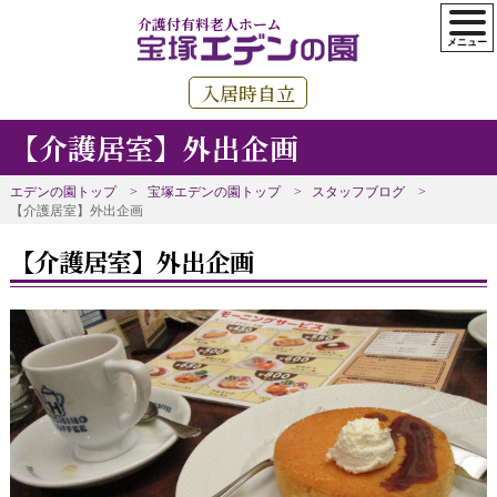
介護付有料老人ホーム
入居時自立
【介護居室】外出企画
エデンの園トップ
宝塚エデンの園トップ
スタッフブログ
【介護居室】外出企画
【介護居室】外出企画