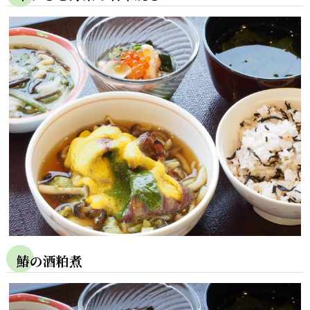
鰆の酒粕煮