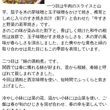
一つ目は牛肉のスライスと山
芋、茄子を木の芽味噌と玉子味噌をかけて焼き、椎茸と
しめじ入りのすき焼き出汁（割下）と合わせた『牛すき
と野菜の若草焼き』です。
きのこの味が染み出た割下と、香ばしく焼けた和牛の相
性は抜群で、玉子味噌がすき焼きらしさを、木の芽の風
味が春らしさを演出しました。また爽やかな黄色と緑の
取り合わせは見た目にもこの季節を表現しています。
二つ目は『鰆の酒粕煮』です。
関西では春に獲れる鰆が好まれ、昔から桜鰆、春鰆と呼
ばれて親しまれてきました。
今回は酒粕と西京味噌を使い、短時間でふっくらと炊き
上げました。
冷やし小鉢には菜の花、温かい小鉢には山菜を使い、ご
飯は春が旬のひじきを混ぜ合わせ、春の幸を楽しんでい