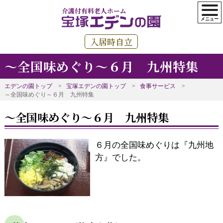
介護付有料老人ホーム
入居時自立
～全国味めぐり～６月 九州特集
エデンの園トップ
宝塚エデンの園トップ
食事サービス
～全国味めぐり～６月 九州特集
～全国味めぐり～６月 九州特集
６月の全国味めぐりは『九州地
方』でした。