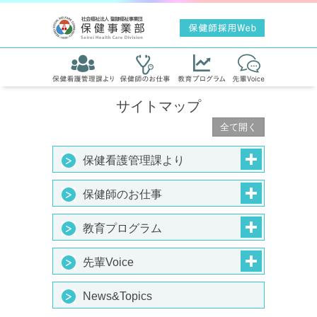
サイトマップ
全て開く
開く
保健看護管理課より
開く
保健師のお仕事
開く
教育プログラム
開く
先輩Voice
News&Topics