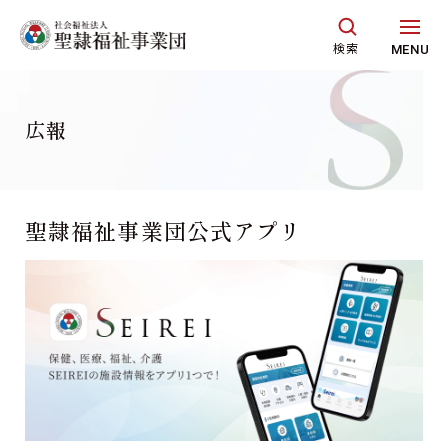
グ
本
ロ
フ
ロ
文
ー
ッ
検索
MENU
ー
へ
カ
タ
バ
ル
ー
ル
ナ
へ
広報
ナ
ビ
ビ
ゲ
ゲ
ー
聖隷福祉事業団公式アプリ
ー
シ
シ
ョ
ョ
ン
ン
へ
へ