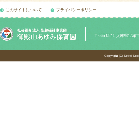
このサイトについて
プライバシーポリシー
〒665-0841 兵庫県宝塚市御殿
Copyright (C) Seirei Soc