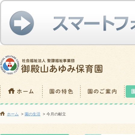
ホーム
>
園の生活
> 今月の献立