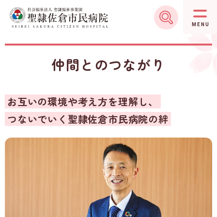
グ
本
ロ
フ
ロ
文
ー
ッ
MENU
ー
へ
カ
タ
バ
ル
ー
仲間とのつながり
ル
ナ
へ
ナ
ビ
ビ
ゲ
お互いの環境や考え方を理解し、
ゲ
ー
ー
シ
つないでいく聖隷佐倉市民病院の絆
シ
ョ
ョ
ン
ン
へ
へ