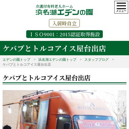
介護付有料老人ホーム
入居時自立
ＩＳＯ9001：2015認証取得施設
ケバブとトルコアイス屋台出店
エデンの園トップ
浜名湖エデンの園トップ
スタッフブログ
ケバブとトルコアイス屋台出店
ケバブとトルコアイス屋台出店