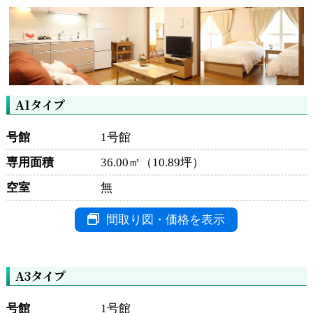
A1タイプ
号館
1号館
専用面積
36.00㎡（10.89坪）
空室
無
間取り図・価格を表示
A3タイプ
号館
1号館