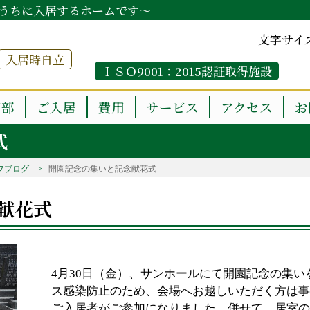
うちに入居するホームです～
文字サイ
入居時自立
ＩＳＯ9001：2015認証取得施設
用部
ご入居
費用
サービス
アクセス
お
式
フブログ
開園記念の集いと記念献花式
献花式
4月30日（金）、サンホールにて開園記念の集
ス感染防止のため、会場へお越しいただく方は事
ご入居者がご参加になりました。併せて、居室の