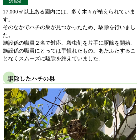
浜名湖
17,000㎡以上ある園内には、多く木々が植えられていま
す。
そのなかでハチの巣が見つかったため、駆除を行いまし
た。
施設係の職員２名で対応。殺虫剤を片手に駆除を開始。
施設係の職員にとっては手慣れたもの。あたふたするこ
となくスムーズに駆除を終えていました。
駆除したハチの巣