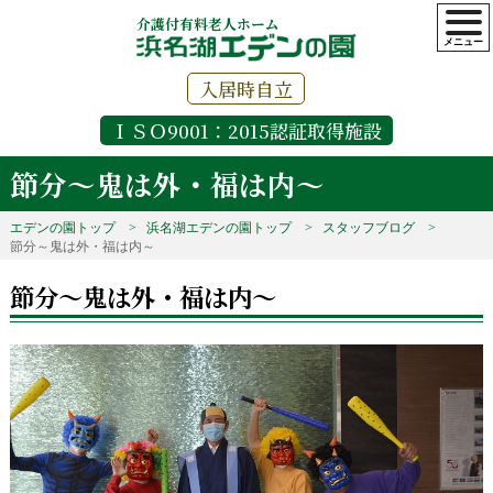
介護付有料老人ホーム
入居時自立
ＩＳＯ9001：2015認証取得施設
節分～鬼は外・福は内～
エデンの園トップ
浜名湖エデンの園トップ
スタッフブログ
節分～鬼は外・福は内～
節分～鬼は外・福は内～