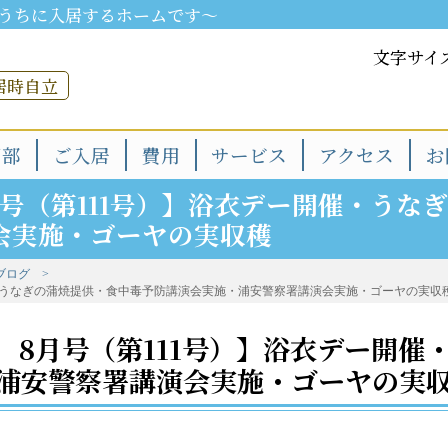
うちに入居するホームです～
文字サイ
居時自立
用部
ご入居
費用
サービス
アクセス
お
号（第111号）】浴衣デー開催・うな
会実施・ゴーヤの実収穫
ブログ
・うなぎの蒲焼提供・食中毒予防講演会実施・浦安警察署講演会実施・ゴーヤの実収
 8月号（第111号）】浴衣デー開催
浦安警察署講演会実施・ゴーヤの実