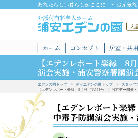
あなたらしい暮らしがここに ～お元気な
介護付有料老人ホーム
入
ホーム
コンセプト
居室・共
【エデンレポート楽縁 8月
演会実施・浦安警察署講演
エデンの園トップ
浦安エデンの園トップ
スタッフ
【エデンレポート楽縁 8月号（第111号）】浴衣デー開催
【エデンレポート楽縁
中毒予防講演会実施・