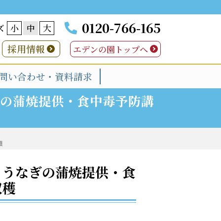
0120-766-165
ズ
小
中
大
採用情報
エデンの園トップへ
問い合わせ・資料請求
ぎの蒲焼提供・食中毒予防講
穫
・うなぎの蒲焼提供・食
収穫