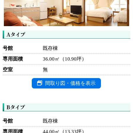
Aタイプ
号館
既存棟
専用面積
36.00㎡（10.90坪）
空室
無
間取り図・価格を表示
Bタイプ
号館
既存棟
専用面積
44.00㎡（13.33坪）