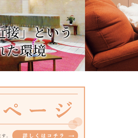
近接」という
た環境