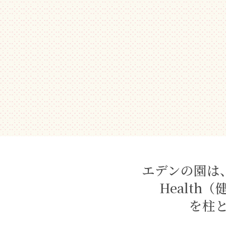
（147号）】7月24
ベント盛り沢山の一日
ケアセンター夏祭
7月のお達者クラブ
エデンの園は、
Health
を柱