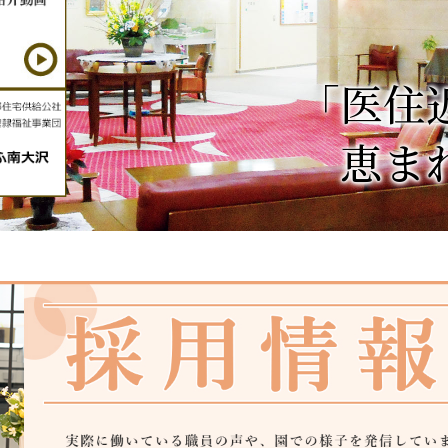
「医住
恵まれ