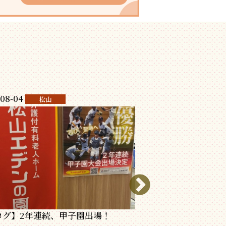
08-04
2026-08-04
松山
エデンの
ログ】2年連続、甲子園出場！
祝！！ 聖隷クリスト