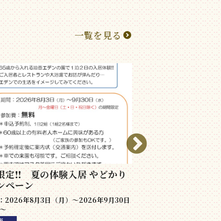
一覧を見る
限定‼ 夏の体験入居 やどかり
シニアの住まい選
ンペーン
開催日：2026年10月4日
2026年8月3日（月）～2026年9月30日
松山
 〜
壺