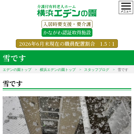
介護付有料老人ホーム
入居時要支援・要介護
かながわ認証取得施設
2026年6月末現在の職員配置割合 1.5：1
雪です
エデンの園トップ
横浜エデンの園トップ
スタッフブログ
雪です
雪です