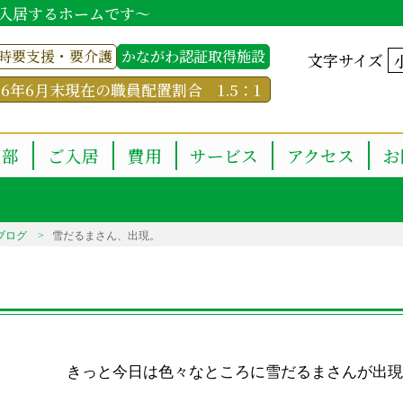
入居するホームです～
時要支援・要介護
かながわ認証取得施設
文字サイズ
26年6月末現在の職員配置割合 1.5：1
用部
ご入居
費用
サービス
アクセス
お
ブログ
雪だるまさん、出現。
きっと今日は色々なところに雪だるまさんが出現