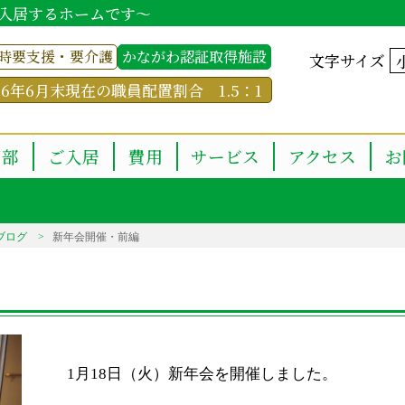
入居するホームです～
時要支援・要介護
かながわ認証取得施設
文字サイズ
26年6月末現在の職員配置割合 1.5：1
用部
ご入居
費用
サービス
アクセス
お
ブログ
新年会開催・前編
1月18日（火）新年会を開催しました。