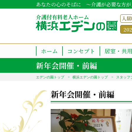
あなたの心のそばに ～介護が必要な方が
介護付有料老人ホーム
入居
20
ホーム
コンセプト
居室・共
新年会開催・前編
エデンの園トップ
横浜エデンの園トップ
スタッフ
新年会開催・前編