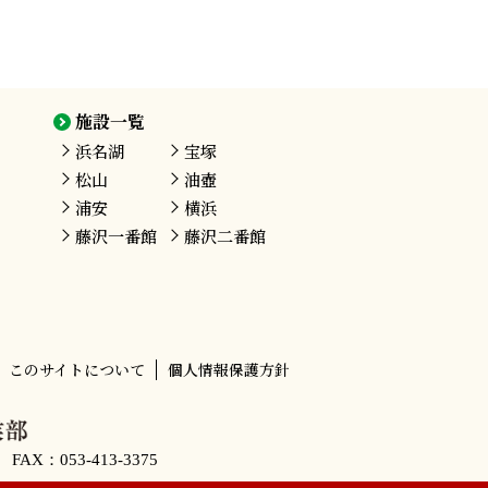
施設一覧
浜名湖
宝塚
松山
油壺
浦安
横浜
藤沢
一番館
藤沢
二番館
このサイトについて
個人情報保護方針
）
FAX：053-413-3375