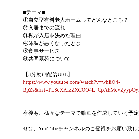
■テーマ■
①自立型有料老人ホームってどんなところ？
②入居までの流れ
③私が入居を決めた理由
④体調が悪くなったとき
⑤食事サービス
⑥共同墓苑について
【3分動画配信URL】
https://www.youtube.com/watch?v=whiiQ4-
BpZs&list=PLSeXAIzZXCQO4L_CpAhMcvZyypOy
今後も、様々なテーマで動画を作成していく予定
ぜひ、YouTubeチャンネルのご登録をお願い致