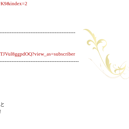
vK9&index=2
--------------------------------------------
TJVul8ggpdOQ?view_as=subscriber
----------------------------------------------
と
！