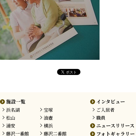
施設一覧
インタビュー
浜名湖
宝塚
ご入居者
松山
油壺
職員
ニュースリリース
浦安
横浜
藤沢
一番館
藤沢
二番館
フォトギャラリー