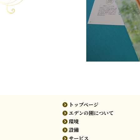
トップページ
エデンの園について
環境
設備
サービス