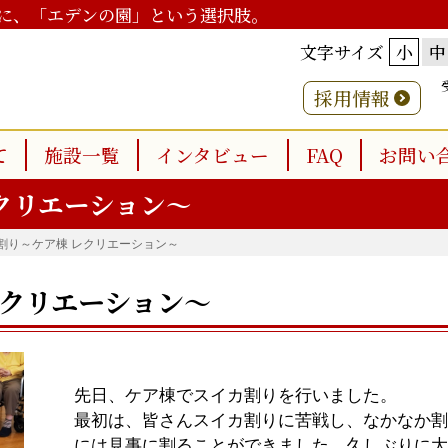
に、「エデンの園」という選択肢。
文字サイズ
小
中
採用情報
て
施設一覧
インタビュー
FAQ
お問い
クリエーション～
割り～ケア棟 レクリエーション～
レクリエーション～
先日、ケア棟でスイカ割りを行いました。
最初は、皆さんスイカ割りに苦戦し、なかなか割
には見事に割ることができました。久しぶりに大