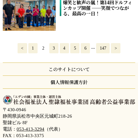
爆笑と歓声の嵐！第14回ドルフィ
ンカップ開催 ──笑顔でつなが
る、最高の一日！
...
<
1
2
3
4
5
6
147
>
このサイトについて
個人情報保護方針
〒430-0946
静岡県浜松市中央区元城町218-26
聖隷ビル 8F
電話：
053-413-3294
（代表）
FAX：053-413-3375