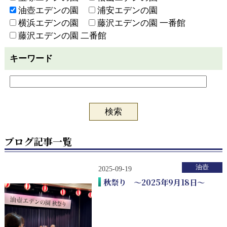
油壺エデンの園
浦安エデンの園
横浜エデンの園
藤沢エデンの園 一番館
藤沢エデンの園 二番館
キーワード
ブログ記事一覧
油壺
2025-09-19
秋祭り ～2025年9月18日～