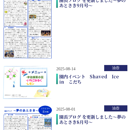
あとさき9月号～
油壺
2025-08-14
園内イベント Shaved Ice
in こだち
油壺
2025-08-01
園長ブログ を更新しました～夢の
あとさき8月号～