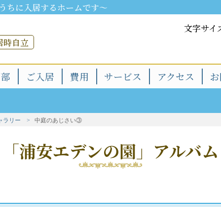
うちに入居するホームです～
文字サイ
居時自立
用部
ご入居
費用
サービス
アクセス
お
ャラリー
中庭のあじさい③
「浦安エデンの園」アルバム