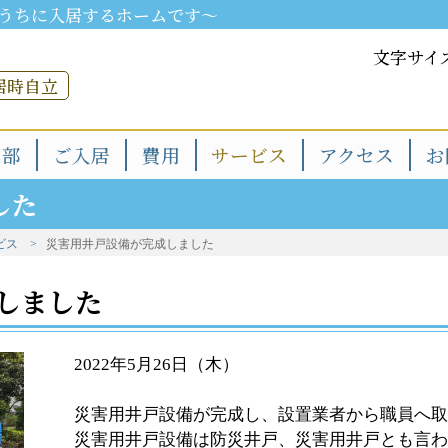
うちに入居するホームです～
文字サイ
居時自立
用部
ご入居
費用
サービス
アクセス
お
した
ビス
災害用井戸設備が完成しました
しました
2022年5月26日（木）
災害用井戸設備が完成し、設置業者から職員へ取
災害用井戸設備は防災井戸、災害用井戸とも言わ