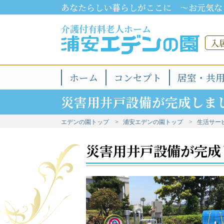
あなたらしい暮らしがここに ～お元気な
介護付有料老人ホーム
入
ホーム
コンセプト
居室・共
災害用井戸設備が完成しま
エデンの園トップ
浦安エデンの園トップ
生活サー
災害用井戸設備が完成