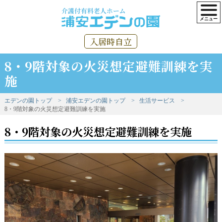
介護付有料老人ホーム
入居時自立
8・9階対象の火災想定避難訓練を実
施
エデンの園トップ
浦安エデンの園トップ
生活サービス
8・9階対象の火災想定避難訓練を実施
8・9階対象の火災想定避難訓練を実施