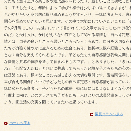
分たちで創り上げる楽しさや達成感を味わったり、新しいことに挑戦した
り、工夫したりと、年齢によって学びの様子は少しずつ違ってきますが、
ちがやりたいと意欲的に取り組めるよう見守ったり、一緒に考えたり、褒
関心を高めていきたいと思います。その中で大切にしていきたいことに「
子の2月号にこの「共感」について書かれている文章がありましたので紹
のだ」と受け入れ、かけがえのない存在として認める感情を「自己肯定感
情とは、自分の良いところも悪いところもひっくるめて、自分を大切な存
たちが力強く健やかに生きるための土台であり、挫折や失敗を経験しても
となく自分を支えてくれるものです。子どもたちの自尊感情は乳幼児期に
な愛情と共感の体験を通して育まれるものです。』とありました。「きれ
ね」「心配なんだね」と想いに共感してもらった経験が子どもたちの心の
は基盤であり、様々なことに共感しあえる大切な場所です。愛着関係をし
喜び合える関係性の中で子どもたちの自己肯定感・自尊感情が育っていく
緒に私たち保育者も、子どもたちの成長、特に目には見えないような心の
年度末に向け、どのクラスでも子どもたち一人ひとりの成長発達をしっか
よう、園生活の充実を図っていきたいと思っています。
園長コラムへ戻る
ホームへ戻る