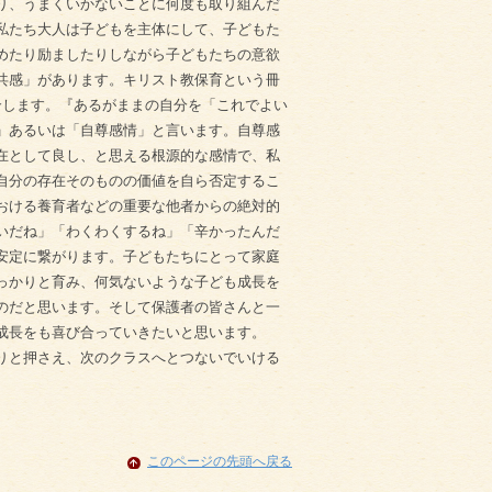
り、うまくいかないことに何度も取り組んだ
私たち大人は子どもを主体にして、子どもた
めたり励ましたりしながら子どもたちの意欲
共感」があります。キリスト教保育という冊
介します。『あるがままの自分を「これでよい
」あるいは「自尊感情」と言います。自尊感
在として良し、と思える根源的な感情で、私
自分の存在そのものの価値を自ら否定するこ
おける養育者などの重要な他者からの絶対的
いだね」「わくわくするね」「辛かったんだ
安定に繋がります。子どもたちにとって家庭
っかりと育み、何気ないような子ども成長を
のだと思います。そして保護者の皆さんと一
成長をも喜び合っていきたいと思います。
りと押さえ、次のクラスへとつないでいける
このページの先頭へ戻る