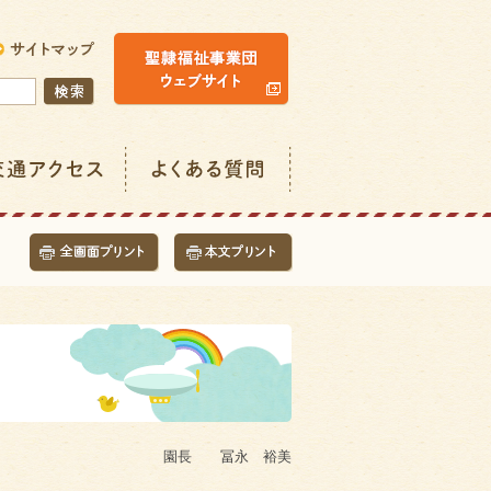
園長 冨永 裕美