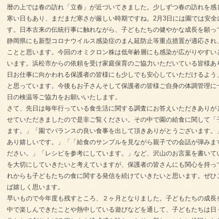
暦の上では春の訪れ「立春」が近づいてきました。少しずつ春の訪れを感
寒い日もあり、まだまだ寒さが厳しい時期ですね。2月3日には園では安
す。日本古来の伝統行事に触れながら、子どもたちの健やかな成長を願っ
静岡県にも新型コロナウイルス感染症のまん延防止等重点措置が適応され
ことと思います。今回のオミクロン株は低年齢層にも感染が広がりやすい
います。浜松市からの依頼を受け家庭保育のご協力いただいている皆様あ
日お仕事に向かわれる保護者の皆様にも少しでも安心していただけるよう
と思っています。今後もお子さんそして保護者の皆様ご自身の体調管理に
日の検温等ご協力をお願いいたします。
さて、先日は毎年行っている食生活に関する調査にお答えいただきありが
せていただきましたので是非ご覧ください。その中で園の給食に関して「
ます。」「園でバランスの良い食事を出して頂きありがとうございます。
あり嬉しいです。」「「給食のサンプルを見ながら親子での会話が弾みま
ださい。」「レシピを参考にしています。」など、沢山のお言葉を書いて
を大切にしていきたいと考えていますが、保護者の皆さんにも関心を持っ
れからも子どもたちの食に関する発信を続けていきたいと思います。ぜひ
ば嬉しく思います。
早いもので今年度も残すところ、２ヶ月となりました。子どもたちの成長
中で楽しんできたことや熱中している遊びなどを通して、子どもたちは日