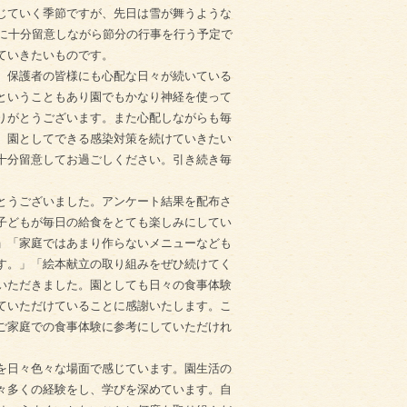
じていく季節ですが、先日は雪が舞うような
全に十分留意しながら節分の行事を行う予定で
ていきたいものです。
、保護者の皆様にも心配な日々が続いている
ということもあり園でもかなり神経を使って
りがとうございます。また心配しながらも毎
、園としてできる感染対策を続けていきたい
十分留意してお過ごしください。引き続き毎
とうございました。アンケート結果を配布さ
子どもが毎日の給食をとても楽しみにしてい
」「家庭ではあまり作らないメニューなども
す。」「絵本献立の取り組みをぜひ続けてく
いただきました。園としても日々の食事体験
ていただけていることに感謝いたします。こ
ご家庭での食事体験に参考にしていただけれ
を日々色々な場面で感じています。園生活の
々多くの経験をし、学びを深めています。自