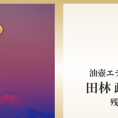
油壺エ
田林