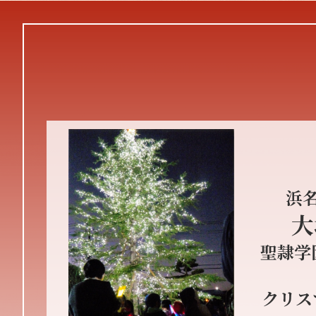
浜
大
聖隷学
クリス