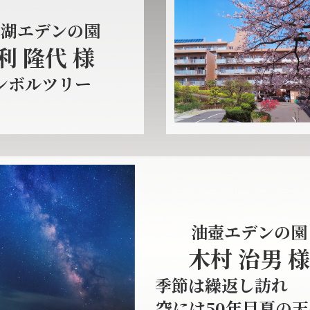
名湖エデンの園
利 隆代 様
ンボルツリー
油壺エデンの園
木村 治男 様
季節は繰返し訪れ
空には50年目夏の