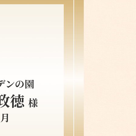
デンの園
 政徳
様
残月