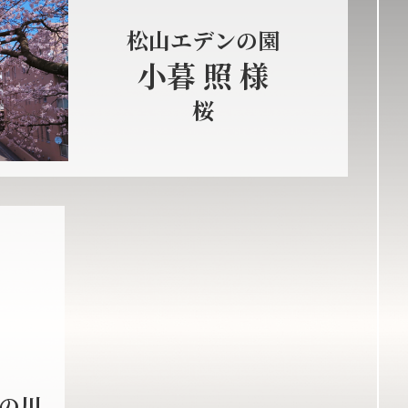
松山エデンの園
小暮 照 様
桜
天の川