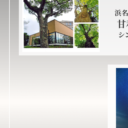
浜
甘
シ