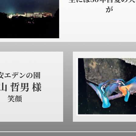
が
安エデンの園
山 哲男 様
笑顔