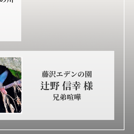
藤沢エデンの園
辻野 信幸 様
兄弟喧嘩