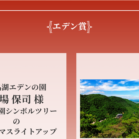
エデン賞
名湖エデンの園
場 保司 様
園シンボルツリー
の
マスライトアップ