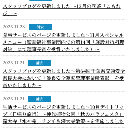
スタッフブログを更新しました ～12月の喫茶「こもれ
び」～
2025-11-28
浦安
食事サービスのページを更新しました～11月スペシャル
メニュー（聖隷福祉事業団内での第14回「施設対抗料理
対決」にて理事長賞を受賞いたしました）～
2025-11-21
浦安
スタッフブログを更新しました～第64回千葉県交通安全
県民大会において「優良安全運転管理事業所表彰」を受
賞いたしました～
2025-11-21
浦安
生活サービスのページを更新しました～10月デイトリッ
プ（日帰り旅行）～神代植物公園「秋のバラフェスタ」
深大寺「水神苑」ランチ＆深大寺散策～を実施しました