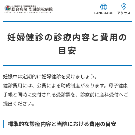
グ
本
フ
ロ
文
ッ
アクセス
LANGUAGE
ー
へ
タ
バ
ー
ル
へ
妊婦健診の診療内容と費用の
ナ
目安
ビ
ゲ
ー
シ
妊娠中は定期的に妊婦健診を受けましょう。
ョ
健診費用には、公費による助成制度があります。母子健康
ン
へ
手帳と同時に交付される受診票を、診察前に産科受付へご
提出ください。
標準的な診療内容と当院における費用の目安