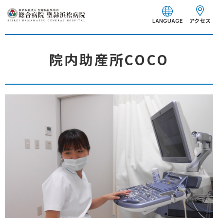
グ
本
フ
ロ
文
ッ
アクセス
LANGUAGE
ー
へ
タ
バ
ー
ル
へ
院内助産所COCO
ナ
ビ
ゲ
ー
シ
ョ
ン
へ