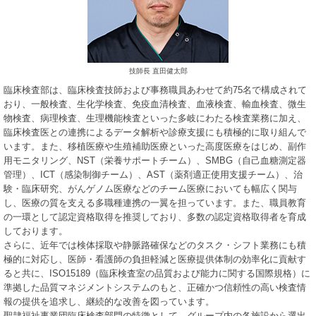
技師長 直田健太郎
臨床検査部は、臨床検査技師および事務職員あわせて約75名で構成されて
おり、一般検査、生化学検査、免疫血清検査、血液検査、輸血検査、微生
物検査、病理検査、生理機能検査といった多岐にわたる検査業務に加え、
臨床検査医との連携によるデータ解析や診療支援にも積極的に取り組んで
います。また、移植医療や生殖補助医療といった高度医療をはじめ、副作
用モニタリング、NST（栄養サポートチーム）、SMBG（自己血糖測定器
管理）、ICT（感染制御チーム）、AST（薬剤適正使用支援チーム）、治
験・臨床研究、がんゲノム医療などのチーム医療においても幅広く関与
し、医療の質を支える多職種連携の一翼を担っています。また、職員教育
の一環として認定資格取得を推奨しており、多数の認定資格取得者を育成
しております。
さらに、近年では検体採取や静脈路確保などのタスク・シフト業務にも積
極的に対応し、医師・看護師の負担軽減と医療提供体制の効率化に貢献す
ると共に、ISO15189（臨床検査室の品質および能力に関する国際規格）に
準拠した品質マネジメントシステムのもと、正確かつ信頼性の高い検査情
報の提供を追求し、継続的な改善を図っています。
聖隷福祉事業団臨床検査部門の特徴として、グループ内の各施設から選出