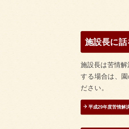
中村 弥
神崎 
施設長に話
施設長は苦情解
する場合は、園
ださい。
平成29年度苦情解