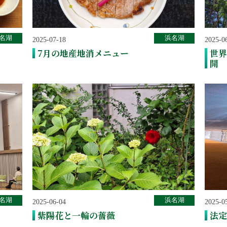
名湖
浜名湖
2025-07-18
2025-0
7月の地産地消メニュー
世界
開
名湖
浜名湖
2025-06-04
2025-0
紫陽花と一輪の薔薇
法定