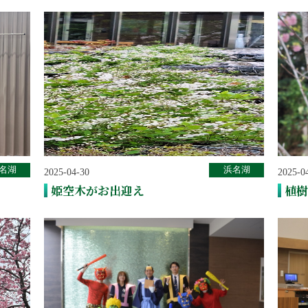
名湖
浜名湖
2025-04-30
2025-0
姫空木がお出迎え
植樹