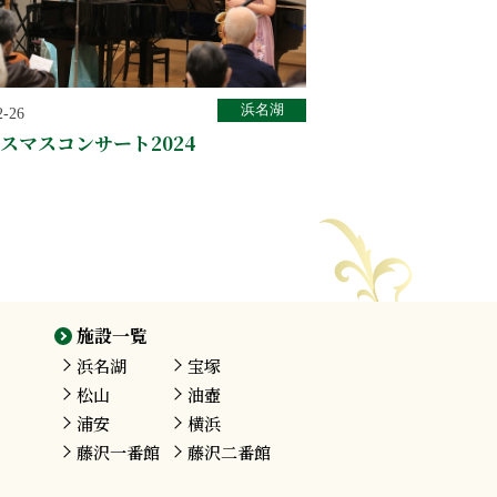
浜名湖
2-26
スマスコンサート2024
施設一覧
浜名湖
宝塚
松山
油壺
浦安
横浜
藤沢
一番館
藤沢
二番館