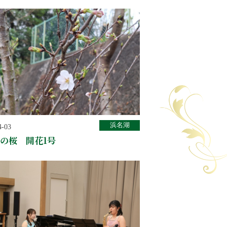
浜名湖
4-03
の桜 開花1号