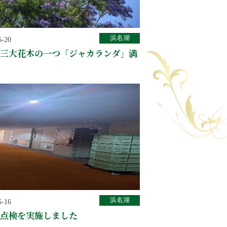
浜名湖
6-20
三大花木の一つ「ジャカランダ」満
浜名湖
5-16
点検を実施しました