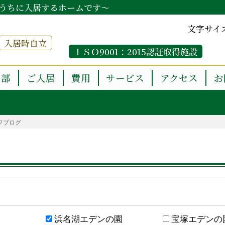
うちに入居するホームです～
文字サイ
入居時自立
ＩＳＯ9001：2015認証取得施設
用部
ご入居
費用
サービス
アクセス
お
フブログ
浜名湖エデンの園
宝塚エデンの