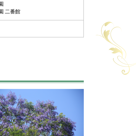
園
園 二番館