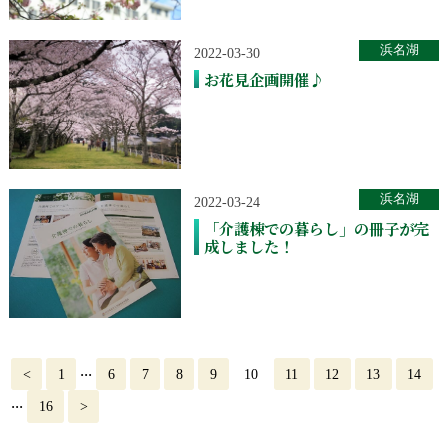
浜名湖
2022-03-30
お花見企画開催♪
浜名湖
2022-03-24
「介護棟での暮らし」の冊子が完
成しました！
...
<
1
6
7
8
9
10
11
12
13
14
...
16
>