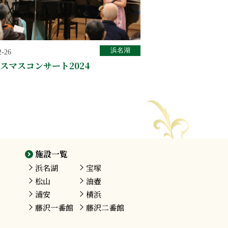
浜名湖
2-26
スマスコンサート2024
施設一覧
浜名湖
宝塚
松山
油壺
浦安
横浜
藤沢
一番館
藤沢
二番館