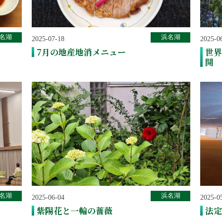
名湖
浜名湖
2025-07-18
2025-0
7月の地産地消メニュー
世界
開
名湖
浜名湖
2025-06-04
2025-0
紫陽花と一輪の薔薇
法定