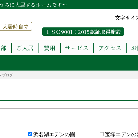
うちに入居するホームです～
文字サイ
入居時自立
ＩＳＯ9001：2015認証取得施設
用部
ご入居
費用
サービス
アクセス
お
フブログ
浜名湖エデンの園
宝塚エデンの