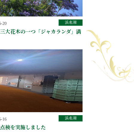
浜名湖
6-20
三大花木の一つ「ジャカランダ」満
浜名湖
5-16
点検を実施しました