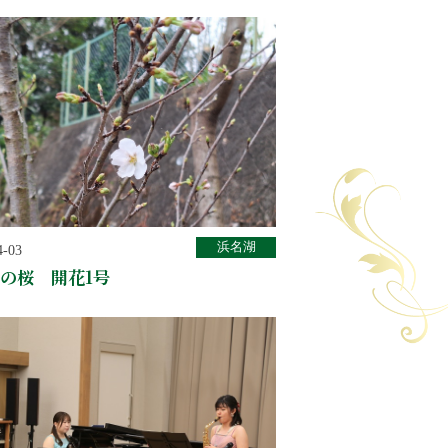
浜名湖
4-03
の桜 開花1号