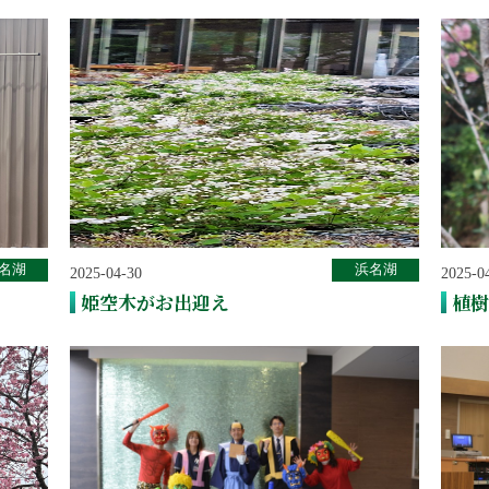
名湖
浜名湖
2025-04-30
2025-0
姫空木がお出迎え
植樹