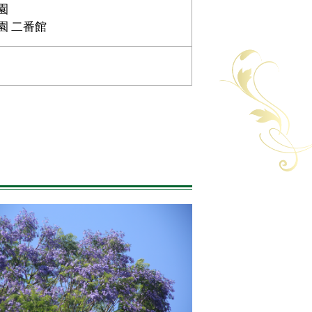
園
園 二番館