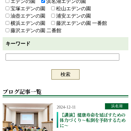
エデンの園
浜名湖エデンの園
宝塚エデンの園
松山エデンの園
油壺エデンの園
浦安エデンの園
横浜エデンの園
藤沢エデンの園 一番館
藤沢エデンの園 二番館
キーワード
ブログ記事一覧
浜名湖
2024-12-11
【講演】健康寿命を延ばすための
体力づくり～転倒を予防するため
に～