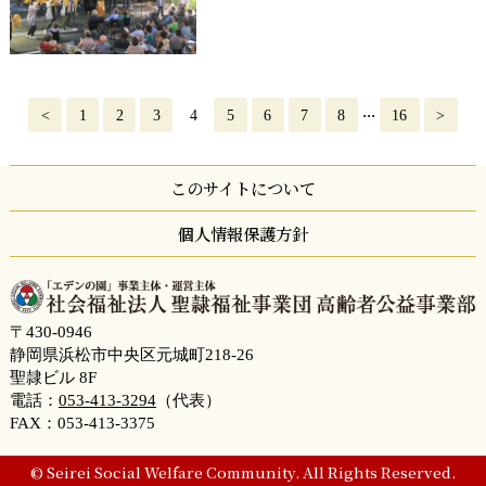
...
<
1
2
3
4
5
6
7
8
16
>
このサイトについて
個人情報保護方針
〒430-0946
静岡県浜松市中央区元城町218-26
聖隷ビル 8F
電話：
053-413-3294
（代表）
FAX：053-413-3375
© Seirei Social Welfare Community. All Rights Reserved.