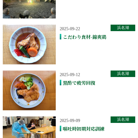
浜名湖
2025-09-22
こだわり食材-錦爽鶏
浜名湖
2025-09-12
黒酢で疲労回復
浜名湖
2025-09-09
嘔吐時初期対応訓練