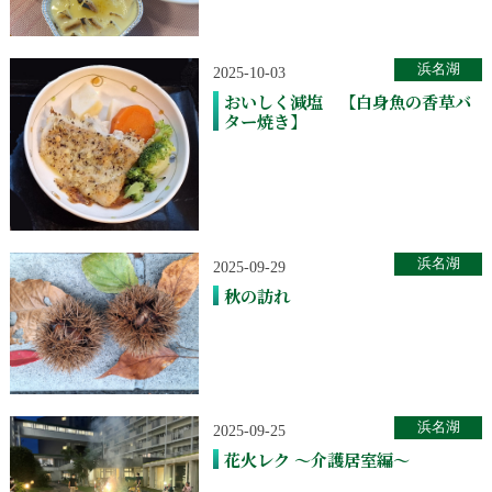
浜名湖
2025-10-03
おいしく減塩 【白身魚の香草バ
ター焼き】
浜名湖
2025-09-29
秋の訪れ
浜名湖
2025-09-25
花火レク ～介護居室編～