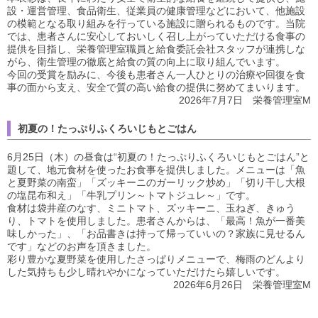
設・運営管理、食品衛生、従業員の健康管理などにおいて、他施設
の模範となる取り組みを行っている施設に贈られるものです。当院
では、患者さんに安心しておいしく召し上がっていただける食事の
提供を目指し、栄養管理室職員と給食委託会社スタッフが連携しな
がら、衛生管理の徹底と給食の質の向上に取り組んでいます。
今回の受賞を励みに、今後も患者さん一人ひとりの治療や回復を食
事の面から支え、安全で質の高い給食の提供に努めてまいります。
2026年7月7日 栄養管理室M
初夏の！たっぷりふくろいじもとごはん
6月25日（木）の昼食は“初夏の！たっぷりふくろいじもとごはん”と
題して、地元食材を使ったお食事を提供しました。メニューは「魚
と夏野菜の南蛮」「ズッキーニのガーリック炒め」「切り干し大根
の塩昆布和え」「牛乳プリン～トマトジュレ～」です。
食材は袋井産のなす、ミニトマト、ズッキーニ、玉ねぎ、きゅう
り、トマトを使用しました。患者さんからは、「最高！魚が一番美
味しかった」、「お品書きは持って帰っていいの？家族に見せるん
です」などのお声を頂きました。
彩り豊かな夏野菜を使用したさっぱりメニューで、梅雨のどんより
した気持ちも少し晴れやかになっていただけたら嬉しいです。
2026年6月26日 栄養管理室M