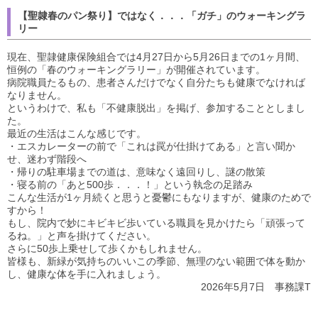
【聖隷春のパン祭り】ではなく．．．「ガチ」のウォーキングラ
リー
現在、聖隷健康保険組合では4月27日から5月26日までの1ヶ月間、
恒例の「春のウォーキングラリー」が開催されています。
病院職員たるもの、患者さんだけでなく自分たちも健康でなければ
なりません。
というわけで、私も「不健康脱出」を掲げ、参加することとしまし
た。
最近の生活はこんな感じです。
・エスカレーターの前で「これは罠が仕掛けてある」と言い聞か
せ、迷わず階段へ
・帰りの駐車場までの道は、意味なく遠回りし、謎の散策
・寝る前の「あと500歩．．．！」という執念の足踏み
こんな生活が1ヶ月続くと思うと憂鬱にもなりますが、健康のためで
すから！
もし、院内で妙にキビキビ歩いている職員を見かけたら「頑張って
るね。」と声を掛けてください。
さらに50歩上乗せして歩くかもしれません。
皆様も、新緑が気持ちのいいこの季節、無理のない範囲で体を動か
し、健康な体を手に入れましょう。
2026年5月7日 事務課T