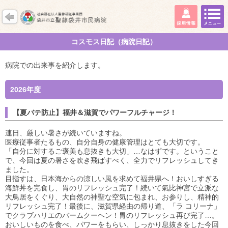
コスモス日記（病院日記）
病院での出来事を紹介します。
2026年度
【夏バテ防止】福井＆滋賀でパワーフルチャージ！
連日、厳しい暑さが続いていますね。
医療従事者たるもの、自分自身の健康管理はとても大切です。
「自分に対するご褒美も息抜きも大切」…なはずです。ということ
で、今回は夏の暑さを吹き飛ばすべく、全力でリフレッシュしてき
ました。
目指すは、日本海からの涼しい風を求めて福井県へ！おいしすぎる
海鮮丼を完食し、胃のリフレッシュ完了！続いて氣比神宮で立派な
大鳥居をくぐり、大自然の神聖な空気に包まれ、お参りし、精神的
リフレッシュ完了！最後に、滋賀県経由の帰り道、「ラ コリーナ」
でクラブハリエのバームクーヘン！胃のリフレッシュ再び完了…。
おいしいものを食べ、パワーをもらい、しっかり息抜きをした今回