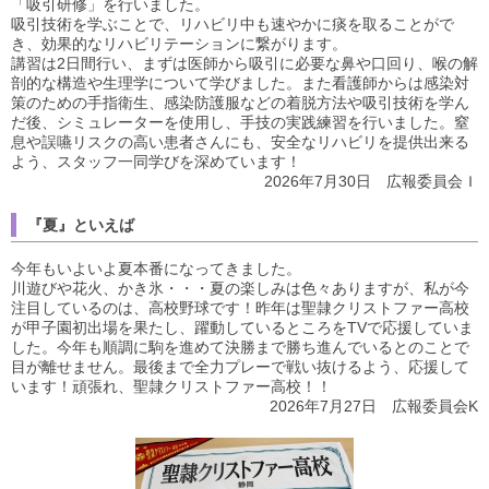
「吸引研修」を行いました。
吸引技術を学ぶことで、リハビリ中も速やかに痰を取ることがで
き、効果的なリハビリテーションに繋がります。
講習は2日間行い、まずは医師から吸引に必要な鼻や口回り、喉の解
剖的な構造や生理学について学びました。また看護師からは感染対
策のための手指衛生、感染防護服などの着脱方法や吸引技術を学ん
だ後、シミュレーターを使用し、手技の実践練習を行いました。窒
息や誤嚥リスクの高い患者さんにも、安全なリハビリを提供出来る
よう、スタッフ一同学びを深めています！
2026年7月30日 広報委員会Ｉ
『夏』といえば
今年もいよいよ夏本番になってきました。
川遊びや花火、かき氷・・・夏の楽しみは色々ありますが、私が今
注目しているのは、高校野球です！昨年は聖隷クリストファー高校
が甲子園初出場を果たし、躍動しているところをTVで応援していま
した。今年も順調に駒を進めて決勝まで勝ち進んでいるとのことで
目が離せません。最後まで全力プレーで戦い抜けるよう、応援して
います！頑張れ、聖隷クリストファー高校！！
2026年7月27日 広報委員会K