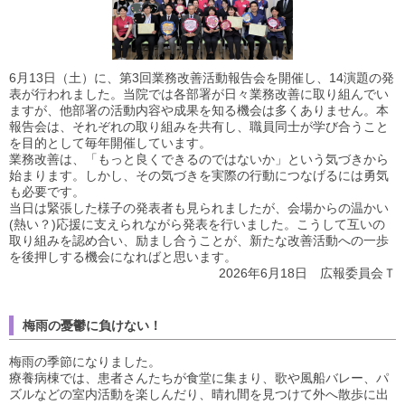
6月13日（土）に、第3回業務改善活動報告会を開催し、14演題の発
表が行われました。当院では各部署が日々業務改善に取り組んでい
ますが、他部署の活動内容や成果を知る機会は多くありません。本
報告会は、それぞれの取り組みを共有し、職員同士が学び合うこと
を目的として毎年開催しています。
業務改善は、「もっと良くできるのではないか」という気づきから
始まります。しかし、その気づきを実際の行動につなげるには勇気
も必要です。
当日は緊張した様子の発表者も見られましたが、会場からの温かい
(熱い？)応援に支えられながら発表を行いました。こうして互いの
取り組みを認め合い、励まし合うことが、新たな改善活動への一歩
を後押しする機会になればと思います。
2026年6月18日 広報委員会Ｔ
梅雨の憂鬱に負けない！
梅雨の季節になりました。
療養病棟では、患者さんたちが食堂に集まり、歌や風船バレー、パ
ズルなどの室内活動を楽しんだり、晴れ間を見つけて外へ散歩に出