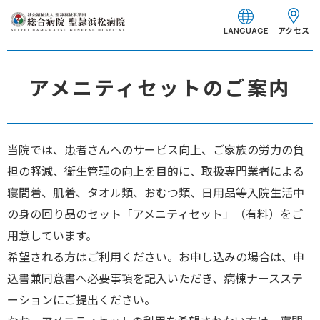
グ
本
フ
ロ
文
ッ
アクセス
LANGUAGE
ー
へ
タ
バ
ー
ル
へ
アメニティセットのご案内
ナ
ビ
ゲ
当院では、患者さんへのサービス向上、ご家族の労力の負
ー
シ
担の軽減、衛生管理の向上を目的に、取扱専門業者による
ョ
寝間着、肌着、タオル類、おむつ類、日用品等入院生活中
ン
の身の回り品のセット「アメニティセット」（有料）をご
へ
用意しています。
希望される方はご利用ください。お申し込みの場合は、申
込書兼同意書へ必要事項を記入いただき、病棟ナースステ
ーションにご提出ください。