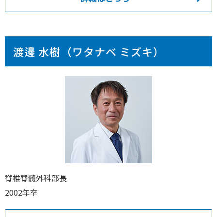
渡邊 水樹（ワタナベ ミズキ）
脊椎脊髄外科部長
2002年卒