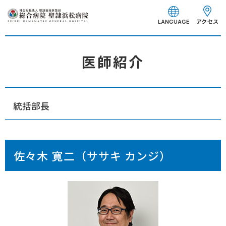
グ
本
フ
ロ
文
ッ
アクセス
LANGUAGE
ー
へ
タ
バ
ー
ル
へ
医師紹介
ナ
ビ
ゲ
統括部長
ー
シ
ョ
ン
佐々木 寛二（ササキ カンジ）
へ